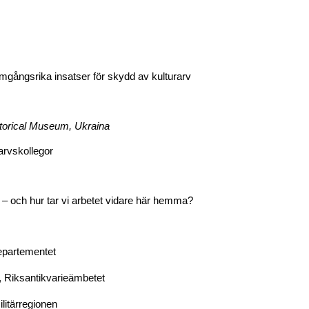
mgångsrika insatser för skydd av kulturarv
storical Museum, Ukraina
rarvskollegor
r – och hur tar vi arbetet vidare här hemma?
departementet
, Riksantikvarieämbetet
litärregionen