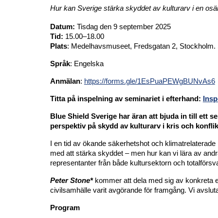
Hur kan Sverige stärka skyddet av kulturarv i en osä
Datum:
Tisdag den 9 september 2025
Tid:
15.00–18.00
Plats
: Medelhavsmuseet, Fredsgatan 2, Stockholm. Se
Språk
: Engelska
Anmälan
:
https://forms.gle/1EsPuaPEWgBUNvAs6
Titta på inspelning av seminariet i efterhand:
Insp
Blue Shield Sverige har äran att bjuda in till ett
perspektiv på skydd av kulturarv i kris och konflik
I en tid av ökande säkerhetshot och klimatrelaterade 
med att stärka skyddet – men hur kan vi lära av andr
representanter från både kultursektorn och totalförs
Peter Stone*
kommer att dela med sig av konkreta er
civilsamhälle varit avgörande för framgång. Vi avslut
Program