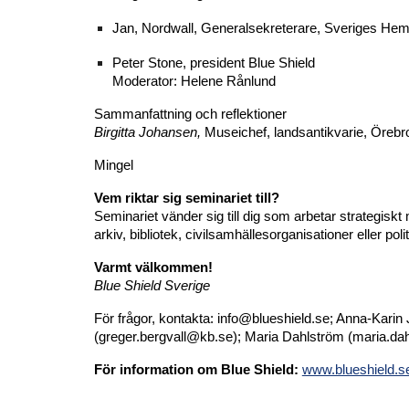
Jan, Nordwall, Generalsekreterare, Sveriges He
Peter Stone, president Blue Shield
Moderator: Helene Rånlund
Sammanfattning och reflektioner
Birgitta Johansen,
Museichef, landsantikvarie, Öreb
Mingel
Vem riktar sig seminariet till?
Seminariet vänder sig till dig som arbetar strategisk
arkiv, bibliotek, civilsamhällesorganisationer eller polit
Varmt välkommen!
Blue Shield Sverige
För frågor, kontakta: info@blueshield.se; Anna-Karin
(greger.bergvall@kb.se); Maria Dahlström (maria.d
För information om Blue Shield:
www.blueshield.s