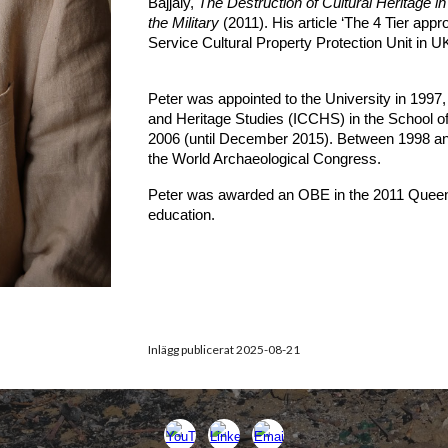
Bajjaly,
The Destruction of Cultural Heritage in
the Military
(2011). His article ‘The 4 Tier appr
Service Cultural Property Protection Unit in U
Peter was appointed to the University in 1997, 
and Heritage Studies (ICCHS) in the School of
2006 (until December 2015). Between 1998 an
the World Archaeological Congress.
Peter was awarded an OBE in the 2011 Queen's
education.
Inlägg publicerat 2025-08-21