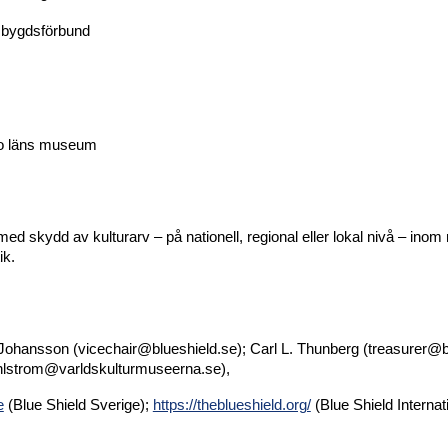
mbygdsförbund
ro läns museum
t med skydd av kulturarv – på nationell, regional eller lokal nivå – i
ik.
 Johansson (vicechair@blueshield.se); Carl L. Thunberg (treasurer@b
ahlstrom@varldskulturmuseerna.se),
e
(Blue Shield Sverige);
https://theblueshield.org/
(Blue Shield Internat