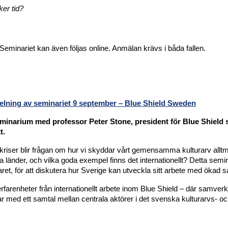
ker tid?
minariet kan även följas online. Anmälan krävs i båda fallen.
elning av seminariet 9 september – Blue Shield Sweden
 seminarium med professor Peter Stone, president för Blue Shield 
t.
kriser blir frågan om hur vi skyddar vårt gemensamma kulturarv alltme
a länder, och vilka goda exempel finns det internationellt? Detta sem
varet, för att diskutera hur Sverige kan utveckla sitt arbete med ök
farenheter från internationellt arbete inom Blue Shield – där samverk
ar med ett samtal mellan centrala aktörer i det svenska kulturarvs- o