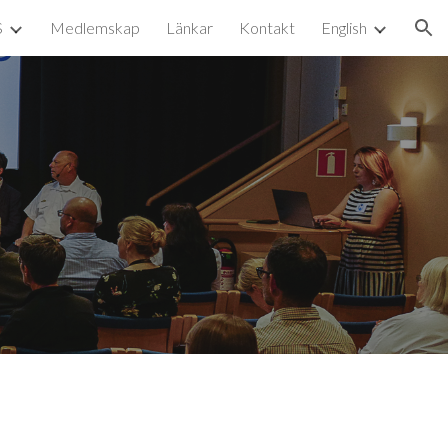
S
Medlemskap
Länkar
Kontakt
English
ion