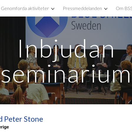
Genomforda aktiviteter
Pressmeddelanden
Om BS
ip to main content
Skip to navigat
Inbjudan
seminarium
 Peter Stone
rige