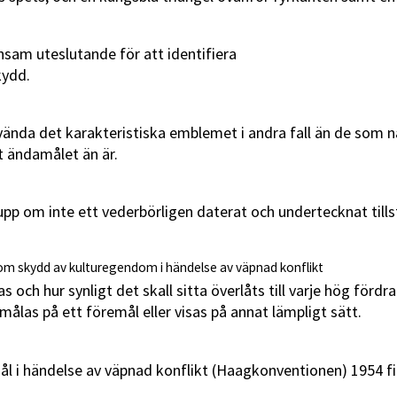
sam uteslutande för att identifiera
kydd.
nvända det karakteristiska emblemet i andra fall än de som 
et ändamålet än är.
upp om inte ett vederbörligen daterat och undertecknat till
 om skydd av kulturegendom i händelse av väpnad konflikt
s och hur synligt det skall sitta överlåts till varje hög för
målas på ett föremål eller visas på annat lämpligt sätt.
 i händelse av väpnad konflikt (Haagkonventionen) 1954 fin