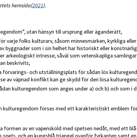
etets hemsida(
2021
).
gendom”, utan hänsyn till ursprung eller äganderätt,
r varje folks kulturarv, såsom minnesmärken, kyrkliga eller 
 av byggnader som i sin helhet har historiskt eller konstnärl
ller arkeologiskt intresse; såväl som vetenskapliga samlinga
an beskrivits;
a förvarings- och utställningsplats för sådan lös kultureg
lse av väpnad konflikt kan ge skydd för den lösa kulturege
sådan kulturegendom som anges under a) och b) och som i de
n kulturegendom förses med ett karakteristiskt emblem för 
a formen av en vapensköld med spetsen nedåt, med ett blå-
s spets, och en kungsblå triangel ovanför fyrkanten samt en v