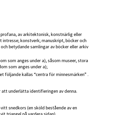
profana, av arkitektonisk, konstnärlig eller
igt intresse; konstverk; manuskript, böcker och
r och betydande samlingar av böcker eller arkiv
endom som anges under a), såsom museer, stora
ndom som anges under a);
t följande kallas “centra för minnesmärken” .
att underlätta identifieringen av denna.
vitt snedkors (en sköld bestående av en
it triangel på vardera sidan).