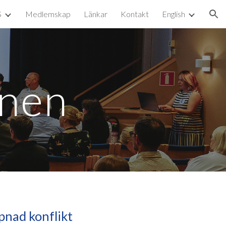
S
Medlemskap
Länkar
Kontakt
English
ion
onen
pnad konflikt