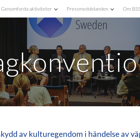
Genomforda aktiviteter
Pressmeddelanden
Om BS
ip to main content
Skip to navigat
gkonventi
ydd av kulturegendom i händelse av vä