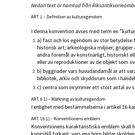
Nedan text är hämtad från Riksantikvarieämb
ART. 1 – Definition av kulturegendom
I denna konvention avses med term en ”kulture
a) fast och lös egendom av stor betydelse fö
historisk art; arkeologiska miljöer; grupper
andra föremål av konstnärligt, historiskt e
eller av reproduktioner av de objekt som ov
b) byggnader vars huvudändamål är att var
bibliotek, arkiv och skyddsrum som i hände
c) centra som inrymmer ett stort antal av 
ART. 6 1) – Märkning av kulturegendom
I enlighet med bestämmelserna i artikel 16 ka
ART. 16 1) – Konventionens emblem
Konventionens karaktäristiska emblem skall h
kungsblå fyrkant, vars ena hörn bildar skölden