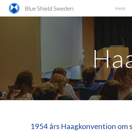
Blue Shield Sweden
Hem
Sk
Haa
1954 års Haagkonvention om sk