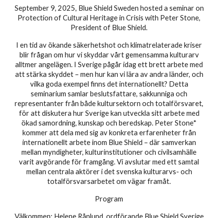
September 9, 2025, Blue Shield Sweden hosted a seminar on
Protection of Cultural Heritage in Crisis with Peter Stone,
President of Blue Shield.
I en tid av ökande säkerhetshot och klimatrelaterade kriser
blir frågan om hur vi skyddar vårt gemensamma kulturarv
alltmer angelägen. I Sverige pågår idag ett brett arbete med
att stärka skyddet – men hur kan vi lära av andra länder, och
vilka goda exempel finns det internationellt? Detta
seminarium samlar beslutsfattare, sakkunniga och
representanter från både kultursektorn och totalförsvaret,
för att diskutera hur Sverige kan utveckla sitt arbete med
ökad samordning, kunskap och beredskap. Peter Stone*
kommer att dela med sig av konkreta erfarenheter från
internationellt arbete inom Blue Shield – där samverkan
mellan myndigheter, kulturinstitutioner och civilsamhälle
varit avgörande för framgång. Vi avslutar med ett samtal
mellan centrala aktörer i det svenska kulturarvs- och
totalförsvarsarbetet om vägar framåt.
Program
Välkommen: Helene Rånlund, ordförande Blue Shield Sverige