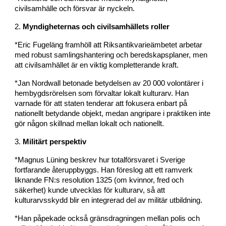
civilsamhälle och försvar är nyckeln.
2.
Myndigheternas och civilsamhällets roller
*Eric Fugeläng framhöll att Riksantikvarieämbetet arbetar
med robust samlingshantering och beredskapsplaner, men
att civilsamhället är en viktig kompletterande kraft.
*Jan Nordwall betonade betydelsen av 20 000 volontärer i
hembygdsrörelsen som förvaltar lokalt kulturarv. Han
varnade för att staten tenderar att fokusera enbart på
nationellt betydande objekt, medan angripare i praktiken inte
gör någon skillnad mellan lokalt och nationellt.
3.
Militärt perspektiv
*Magnus Lüning beskrev hur totalförsvaret i Sverige
fortfarande återuppbyggs. Han föreslog att ett ramverk
liknande FN:s resolution 1325 (om kvinnor, fred och
säkerhet) kunde utvecklas för kulturarv, så att
kulturarvsskydd blir en integrerad del av militär utbildning.
*Han påpekade också gränsdragningen mellan polis och