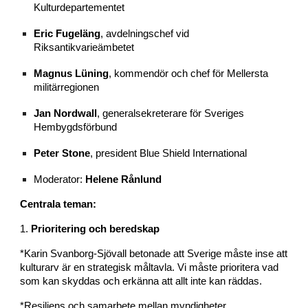
Kulturdepartementet
Eric Fugeläng
, avdelningschef vid
Riksantikvarieämbetet
Magnus Lüning
, kommendör och chef för Mellersta
militärregionen
Jan Nordwall
, generalsekreterare för Sveriges
Hembygdsförbund
Peter Stone
, president Blue Shield International
Moderator:
Helene Rånlund
Centrala teman:
1.
Prioritering och beredskap
*Karin Svanborg-Sjövall betonade att Sverige måste inse att
kulturarv är en strategisk måltavla. Vi måste prioritera vad
som kan skyddas och erkänna att allt inte kan räddas.
*Resiliens och samarbete mellan myndigheter,