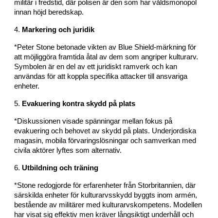
militär i fredstid, där polisen är den som har våldsmonopol
innan höjd beredskap.
4.
Markering och juridik
*Peter Stone betonade vikten av Blue Shield-märkning för
att möjliggöra framtida åtal av dem som angriper kulturarv.
Symbolen är en del av ett juridiskt ramverk och kan
användas för att koppla specifika attacker till ansvariga
enheter.
5.
Evakuering kontra skydd på plats
*Diskussionen visade spänningar mellan fokus på
evakuering och behovet av skydd på plats. Underjordiska
magasin, mobila förvaringslösningar och samverkan med
civila aktörer lyftes som alternativ.
6.
Utbildning och träning
*Stone redogjorde för erfarenheter från Storbritannien, där
särskilda enheter för kulturarvsskydd byggts inom armén,
bestående av militärer med kulturarvskompetens. Modellen
har visat sig effektiv men kräver långsiktigt underhåll och