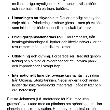
mellan statliga myndigheter, kommuner, civilsamhälle
och internationella partners behövs.
Utmaningen att skydda allt.
Det är omöjligt att skydda
varje objekt. Prioriteringar måste göras – men på ett sätt
som inkluderar både nationellt och lokalt kulturarv.
Frivilligorganisationernas roll.
Civilsamhället, från
hembygdsföreningar till kyrkor och ideella nätverk, är en
resurs som måste tas tillvara i kriser.
Utbildning och övning.
Förberedelser i fredstid genom
träning och övning är avgörande för att undvika panik
och improvisation i skarpt läge.
Internationellt lärande.
Sverige kan hämta inspiration
från Ukraina, Storbritannien, Nederländerna och andra
länder där kulturarvsskydd integrerats i både militär och
civil beredskap.
Birgitta Johansen (f.d. ordförande för Kulturarv utan
gränser) avslutade med att påminna om spänningen mellan
planering och improvisation. Hon uttryckte också oro för