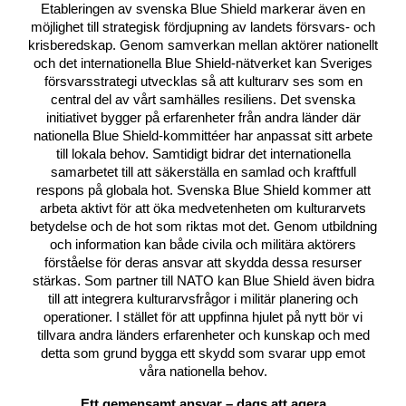
Etableringen av svenska Blue Shield markerar även en
möjlighet till strategisk fördjupning av landets försvars- och
krisberedskap. Genom samverkan mellan aktörer nationellt
och det internationella Blue Shield-nätverket kan Sveriges
försvarsstrategi utvecklas så att kulturarv ses som en
central del av vårt samhälles resiliens. Det svenska
initiativet bygger på erfarenheter från andra länder där
nationella Blue Shield-kommittéer har anpassat sitt arbete
till lokala behov. Samtidigt bidrar det internationella
samarbetet till att säkerställa en samlad och kraftfull
respons på globala hot. Svenska Blue Shield kommer att
arbeta aktivt för att öka medvetenheten om kulturarvets
betydelse och de hot som riktas mot det. Genom utbildning
och information kan både civila och militära aktörers
förståelse för deras ansvar att skydda dessa resurser
stärkas. Som partner till NATO kan Blue Shield även bidra
till att integrera kulturarvsfrågor i militär planering och
operationer. I stället för att uppfinna hjulet på nytt bör vi
tillvara andra länders erfarenheter och kunskap och med
detta som grund bygga ett skydd som svarar upp emot
våra nationella behov.
Ett gemensamt ansvar – dags att agera