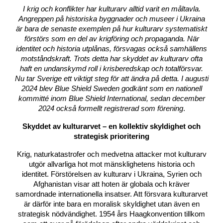
I krig och konflikter har kulturarv alltid varit en måltavla.
Angreppen på historiska byggnader och museer i Ukraina
är bara de senaste exemplen på hur kulturarv systematiskt
förstörs som en del av krigföring och propaganda. När
identitet och historia utplånas, försvagas också samhällens
motståndskraft. Trots detta har skyddet av kulturarv ofta
haft en undanskymd roll i krisberedskap och totalförsvar.
Nu tar Sverige ett viktigt steg för att ändra på detta. I augusti
2024 blev Blue Shield Sweden godkänt som en nationell
kommitté inom Blue Shield International, sedan december
2024 också formellt registrerad som förening
.
Skyddet av kulturarvet – en kollektiv skyldighet och
strategisk prioritering
Krig, naturkatastrofer och medvetna attacker mot kulturarv
utgör allvarliga hot mot mänsklighetens historia och
identitet. Förstörelsen av kulturarv i Ukraina, Syrien och
Afghanistan visar att hoten är globala och kräver
samordnade internationella insatser. Att försvara kulturarvet
är därför inte bara en moralisk skyldighet utan även en
strategisk nödvändighet. 1954 års Haagkonvention tillkom