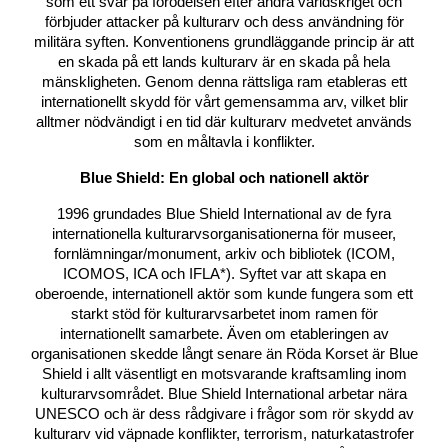
som ett svar på förödelsen efter andra världskriget och
förbjuder attacker på kulturarv och dess användning för
militära syften. Konventionens grundläggande princip är att
en skada på ett lands kulturarv är en skada på hela
mänskligheten. Genom denna rättsliga ram etableras ett
internationellt skydd för vårt gemensamma arv, vilket blir
alltmer nödvändigt i en tid där kulturarv medvetet används
som en måltavla i konflikter.
Blue Shield: En global och nationell aktör
1996 grundades Blue Shield International av de fyra
internationella kulturarvsorganisationerna för museer,
fornlämningar/monument, arkiv och bibliotek (ICOM,
ICOMOS, ICA och IFLA*). Syftet var att skapa en
oberoende, internationell aktör som kunde fungera som ett
starkt stöd för kulturarvsarbetet inom ramen för
internationellt samarbete. Även om etableringen av
organisationen skedde långt senare än Röda Korset är Blue
Shield i allt väsentligt en motsvarande kraftsamling inom
kulturarvsområdet. Blue Shield International arbetar nära
UNESCO och är dess rådgivare i frågor som rör skydd av
kulturarv vid väpnade konflikter, terrorism, naturkatastrofer