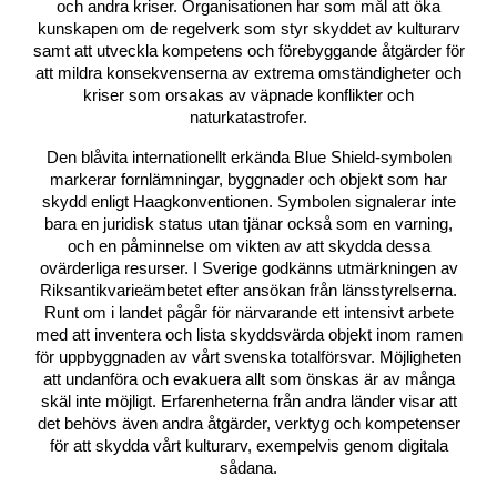
och andra kriser. Organisationen har som mål att öka
kunskapen om de regelverk som styr skyddet av kulturarv
samt att utveckla kompetens och förebyggande åtgärder för
att mildra konsekvenserna av extrema omständigheter och
kriser som orsakas av väpnade konflikter och
naturkatastrofer.
Den blåvita internationellt erkända Blue Shield-symbolen
markerar fornlämningar, byggnader och objekt som har
skydd enligt Haagkonventionen. Symbolen signalerar inte
bara en juridisk status utan tjänar också som en varning,
och en påminnelse om vikten av att skydda dessa
ovärderliga resurser. I Sverige godkänns utmärkningen av
Riksantikvarieämbetet efter ansökan från länsstyrelserna.
Runt om i landet pågår för närvarande ett intensivt arbete
med att inventera och lista skyddsvärda objekt inom ramen
för uppbyggnaden av vårt svenska totalförsvar. Möjligheten
att undanföra och evakuera allt som önskas är av många
skäl inte möjligt. Erfarenheterna från andra länder visar att
det behövs även andra åtgärder, verktyg och kompetenser
för att skydda vårt kulturarv, exempelvis genom digitala
sådana.